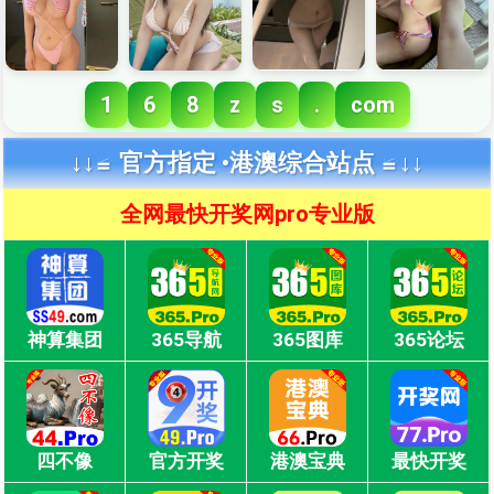
1
6
8
z
s
.
com
↓↓≌ 官方指定 •
港澳综合站点 ≌↓↓
全网最快开奖网pro专业版
神算集团
365导航
365图库
365论坛
四不像
官方开奖
港澳宝典
最快开奖