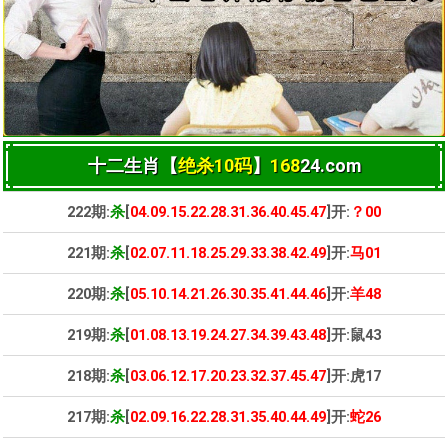
十二生肖【
绝杀10码
】
168
24.com
222期:
杀
[
04.09.15.22.28.31.36.40.45.47
]开:
？00
221期:
杀
[
02.07.11.18.25.29.33.38.42.49
]开:
马01
220期:
杀
[
05.10.14.21.26.30.35.41.44.46
]开:
羊48
219期:
杀
[
01.08.13.19.24.27.34.39.43.48
]开:
鼠43
218期:
杀
[
03.06.12.17.20.23.32.37.45.47
]开:
虎17
217期:
杀
[
02.09.16.22.28.31.35.40.44.49
]开:
蛇26