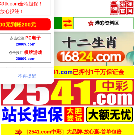
送
58
元
2541
元
中彩彩票由49图库849tk.com
请广大彩民放心投注！
澳彩资料区
港彩资料区
彩票（
2541.com
）特码
向本站押付1000万资
点击注册首存100元到账2
必备！点击免费开户
PA视讯
点击投注
点击投注
送2541元
20009
.com
20009
捕鱼游戏
点击投注
点击投注
不再提醒
20009
.com
20009
站长担保
25
41
.com
已押付1千万保证金
博彩必备！值得选择！真正的大额
［2541.com中彩］大品牌-放心赢-首单包赔