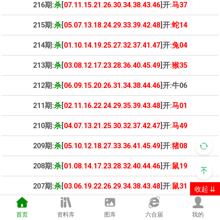
216期:
杀
[
07.11.15.21.26.30.34.38.43.46
]开:
马37
215期:
杀
[
05.07.13.18.24.29.33.39.42.48
]开:
蛇14
214期:
杀
[
01.10.14.19.25.27.32.37.41.47
]开:
兔04
213期:
杀
[
03.08.12.17.23.28.36.40.45.49
]开:
猴35
212期:
杀
[
06.09.15.20.26.31.34.38.44.46
]开:
牛06
211期:
杀
[
02.11.16.22.24.29.35.39.43.48
]开:
马01
210期:
杀
[
04.07.13.21.25.30.32.37.42.47
]开:
马49
209期:
杀
[
05.10.12.18.27.33.36.41.45.49
]开:
猪08
208期:
杀
[
01.08.14.17.23.28.32.40.44.46
]开:
鼠19
207期:
杀
[
03.06.19.22.26.29.34.38.43.48
]开:
鼠31
收起 ⇊
206期:
杀
[
02.09.15.20.25.30.33.39.42.47
]开:
猴47
首页
资料库
图库
六合届
我的