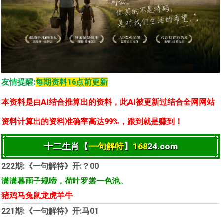
友情提醒:
每期资料16点前更新
本资料是由AI结合推算出的资料，此AI被更新过结合全网网站
资料计算出的资料准确率高达99%，跟到就是赚到！
十二生肖【
一句解特
】
168
24.com
222期:《一句解特》开:？00
潇潇暮雨子规啼，荷叶罗裳一色池。
猪鸡马兔鼠龙虎羊牛
221期:《一句解特》开:马01