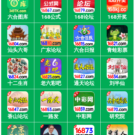
六合图库
168公式
168论坛
168开奖
汕头六哥
广东论坛
六合日报
青蛙彩票
十二生肖
老六彩吧
通天论坛
刘半仙
香山论坛
一路发
中彩网
研究院