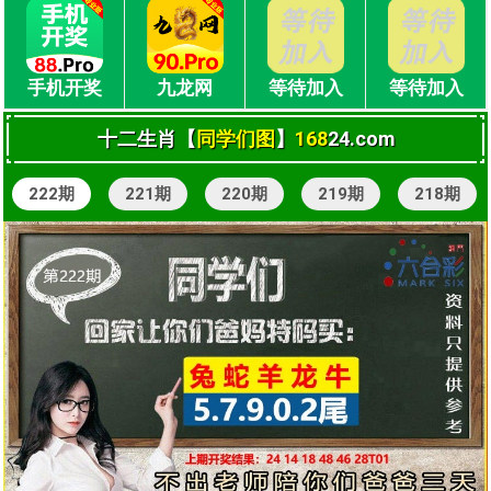
手机开奖
九龙网
等待加入
等待加入
十二生肖【
同学们图
】
168
24.com
222期
221期
220期
219期
218期